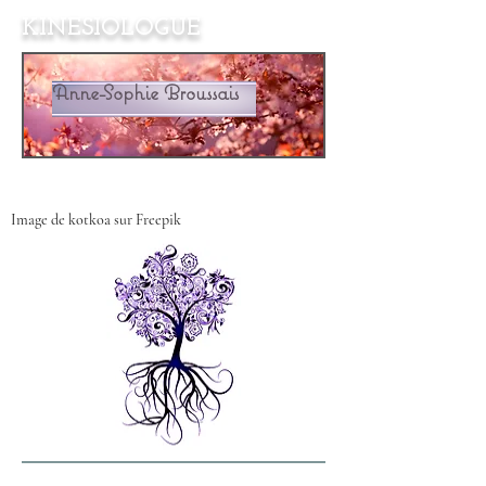
KINESIOLOGUE
Anne-Sophie Broussais
Anne-Sophie Broussais
Image de kotkoa sur Freepik